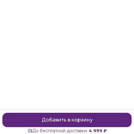
Санкт-Петербург, Маяковского, 28
Телефон
8 (911) 299-13-06
Режим работы
ежедневно с 10-21
Эл. почта
zanzanwork@gmail.com
Добавить в корзину
До бесплатной доставки:
4 999 ₽