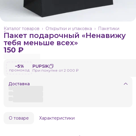
Каталог товаров
›
Открытки и упаковка
›
Пакетики
Главная
›
Пакет подарочный «Ненавижу
тебя меньше всех»
150 ₽
−5%
PUPSIK
промокод
При покупке от 2 000 ₽
Доставка
О товаре
Характеристики