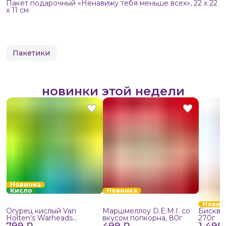
Пакет подарочный «Ненавижу тебя меньше всех», 22 х 22
х 11 см
Пакетики
новинки этой недели
Новинка
Кисло
Новинка
Новин
Огурец кислый Van
Маршмеллоу D.E.M.I. со
Бисквит
Holten's Warheads
вкусом попкорна, 80г
270г
799 ₽
Extreme Sour, 140г
499 ₽
1 499