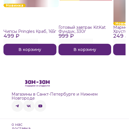
Новинка
Новин
Готовый завтрак KitKat
Мармел
Чипсы Pringles Краб, 165г
Фундук, 330г
Хрустя
499 ₽
999 ₽
249 ₽
В корзину
В корзину
Магазины в Санкт-Петербурге и Нижнем
Новгороде
о нас
доставка