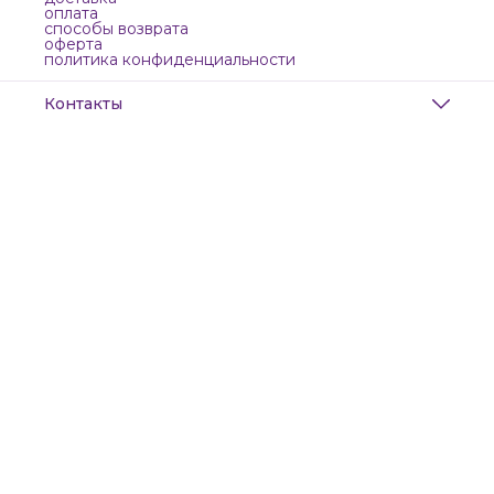
оплата
способы возврата
оферта
политика конфиденциальности
Контакты
Адрес
Санкт-Петербург, Маяковского, 28
Телефон
8 (911) 299-13-06
Режим работы
ежедневно с 10-21
Эл. почта
zanzanwork@gmail.com