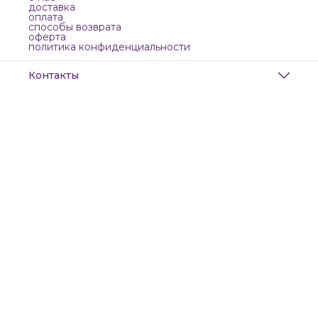
доставка
оплата
способы возврата
оферта
политика конфиденциальности
Контакты
Адрес
Санкт-Петербург, Маяковского, 28
Телефон
8 (911) 299-13-06
Режим работы
ежедневно с 10-21
Эл. почта
zanzanwork@gmail.com