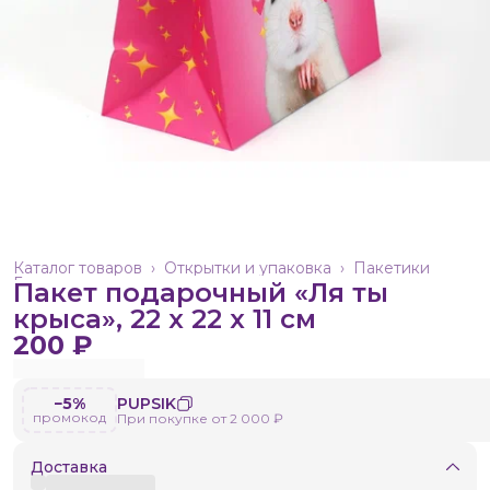
Каталог товаров
›
Открытки и упаковка
›
Пакетики
Главная
›
Пакет подарочный «Ля ты
крыса», 22 х 22 х 11 см
200 ₽
−5%
PUPSIK
промокод
При покупке от 2 000 ₽
Доставка