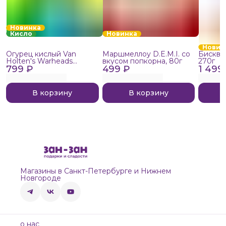
Новинка
Кисло
Новинка
Новин
Огурец кислый Van
Маршмеллоу D.E.M.I. со
Бисквит
Holten's Warheads
вкусом попкорна, 80г
270г
799 ₽
Extreme Sour, 140г
499 ₽
1 499
В корзину
В корзину
Магазины в Санкт-Петербурге и Нижнем
Новгороде
о нас