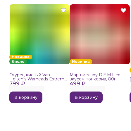
Новинка
Кисло
Новинка
Огурец кислый Van
Маршмеллоу D.E.M.I. со
Holten's Warheads Extreme
вкусом попкорна, 80г
799 ₽
Sour, 140г
499 ₽
В корзину
В корзину