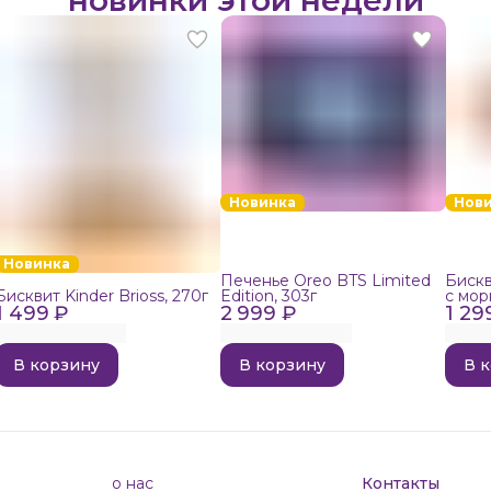
Новинка
Нов
Новинка
Печенье Oreo BTS Limited
Бискв
Бисквит Kinder Brioss, 270г
Edition, 303г
с мор
1 499 ₽
2 999 ₽
1 29
192г
В корзину
В корзину
В 
о нас
Контакты