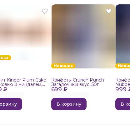
инка
Новинка
Новинка
ит Kinder Plum Cake
Конфеты Crunch Punch
Конфеты в
ковью и миндалем,
Загадочный вкус, 50г
Nubbee Ast
9 ₽
699 ₽
999 ₽
корзину
В корзину
В корзи