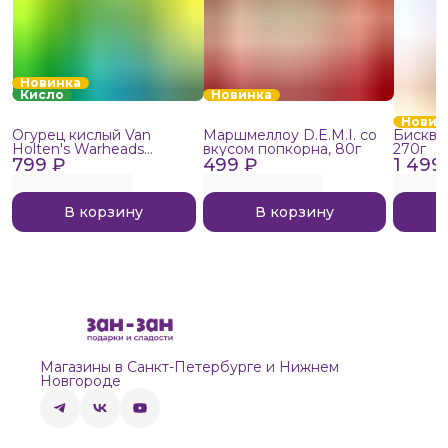
Новинка
Кисло
Новинка
Новин
Огурец кислый Van
Маршмеллоу D.E.M.I. со
Бисквит
Holten's Warheads
вкусом попкорна, 80г
270г
799 ₽
Extreme Sour, 140г
499 ₽
1 499
В корзину
В корзину
Магазины в Санкт-Петербурге и Нижнем
Новгороде