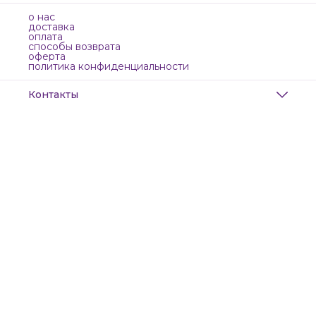
о нас
доставка
оплата
способы возврата
оферта
политика конфиденциальности
Контакты
Адрес
Санкт-Петербург, Маяковского, 28
Телефон
8 (911) 299-13-06
Режим работы
ежедневно с 10-21
Эл. почта
zanzanwork@gmail.com