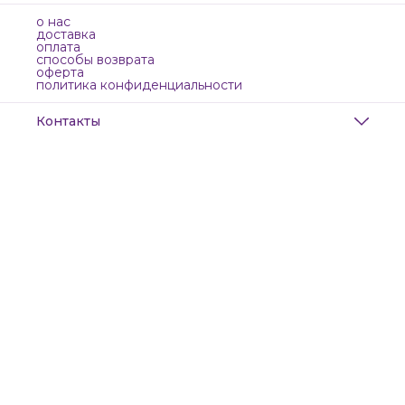
о нас
доставка
оплата
способы возврата
оферта
политика конфиденциальности
Контакты
Адрес
Санкт-Петербург, Маяковского, 28
Телефон
8 (911) 299-13-06
Режим работы
ежедневно с 10-21
Эл. почта
zanzanwork@gmail.com