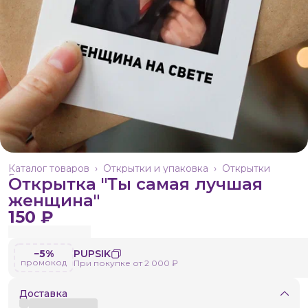
Каталог товаров
›
Открытки и упаковка
›
Открытки
Главная
›
Открытка "Ты самая лучшая
женщина"
150 ₽
−5%
PUPSIK
промокод
При покупке от 2 000 ₽
Доставка