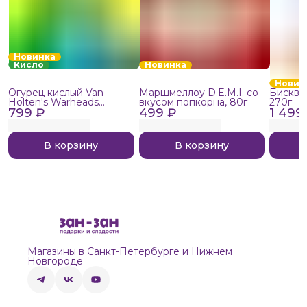
Новинка
Кисло
Новинка
Новин
Огурец кислый Van
Маршмеллоу D.E.M.I. со
Бисквит
Holten's Warheads
вкусом попкорна, 80г
270г
799 ₽
Extreme Sour, 140г
499 ₽
1 499
В корзину
В корзину
Магазины в Санкт-Петербурге и Нижнем
Новгороде