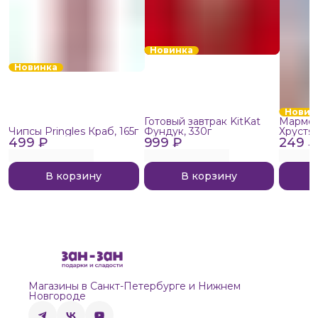
Новинка
Новинка
Новин
Готовый завтрак KitKat
Мармел
Чипсы Pringles Краб, 165г
Фундук, 330г
Хрустя
499 ₽
999 ₽
249 ₽
В корзину
В корзину
Магазины в Санкт-Петербурге и Нижнем
Новгороде