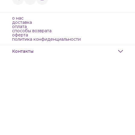
о нас
доставка
оплата
способы возврата
оферта
политика конфиденциальности
Контакты
Адрес
Санкт-Петербург, Маяковского, 28
Телефон
8 (911) 299-13-06
Режим работы
ежедневно с 10-21
Эл. почта
zanzanwork@gmail.com