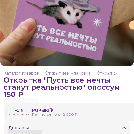
Каталог товаров
›
Открытки и упаковка
›
Открытки
Главная
›
Открытка "Пусть все мечты
станут реальностью" опоссум
150 ₽
−5%
PUPSIK
промокод
При покупке от 2 000 ₽
Доставка