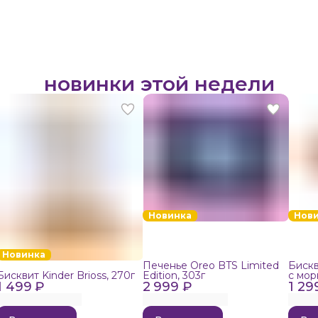
новинки этой недели
Новинка
Нов
Новинка
Печенье Oreo BTS Limited
Бискв
Бисквит Kinder Brioss, 270г
Edition, 303г
с мор
1 499 ₽
2 999 ₽
1 29
192г