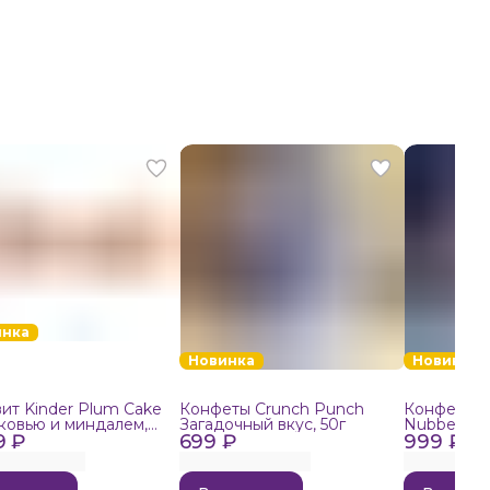
инка
Новинка
Новинка
ит Kinder Plum Cake
Конфеты Crunch Punch
Конфеты в
ковью и миндалем,
Загадочный вкус, 50г
Nubbee Ast
9 ₽
699 ₽
999 ₽