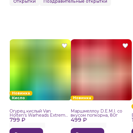
Открытки
Поздравительные открытки
Новинка
Кисло
Новинка
Огурец кислый Van
Маршмеллоу D.E.M.I. со
Holten's Warheads Extreme
вкусом попкорна, 80г
799 ₽
Sour, 140г
499 ₽