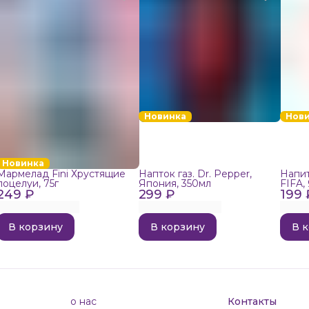
Новинка
Нов
Новинка
Мармелад Fini Хрустящие
Напток газ. Dr. Pepper,
Напит
поцелуи, 75г
Япония, 350мл
FIFA,
249 ₽
299 ₽
199 
В корзину
В корзину
В 
о нас
Контакты