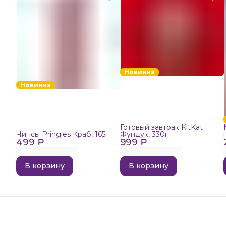
Новинка
Новинка
Готовый завтрак KitKat
Чипсы Pringles Краб, 165г
Фундук, 330г
499 ₽
999 ₽
В корзину
В корзину