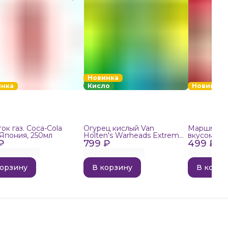
Новинка
инка
Кисло
Новинка
ок газ. Coca-Cola
Огурец кислый Van
Маршмелло
 Япония, 250мл
Holten's Warheads Extreme
вкусом поп
₽
799 ₽
Sour, 140г
499 ₽
корзину
В корзину
В корзи