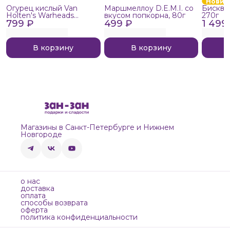
Новин
Огурец кислый Van
Маршмеллоу D.E.M.I. со
Бисквит
Holten's Warheads
вкусом попкорна, 80г
270г
799 ₽
Extreme Sour, 140г
499 ₽
1 499
В корзину
В корзину
Магазины в Санкт-Петербурге и Нижнем
Новгороде
о нас
доставка
оплата
способы возврата
оферта
политика конфиденциальности