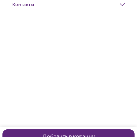
Контакты
Адрес
Санкт-Петербург, Маяковского, 28
Телефон
8 (911) 299-13-06
Режим работы
ежедневно с 10-21
Эл. почта
zanzanwork@gmail.com
Добавить в корзину