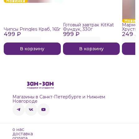
Новинка
Новин
Готовый завтрак KitKat
Мармел
Чипсы Pringles Краб, 165г
Фундук, 330г
Хрустя
499 ₽
999 ₽
249 ₽
В корзину
В корзину
Магазины в Санкт-Петербурге и Нижнем
Новгороде
о нас
доставка
оплата