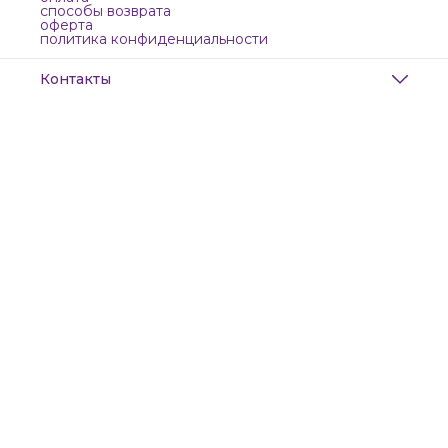
способы возврата
оферта
политика конфиденциальности
Контакты
Адрес
Санкт-Петербург, Маяковского, 28
Телефон
8 (911) 299-13-06
Режим работы
ежедневно с 10-21
Эл. почта
zanzanwork@gmail.com