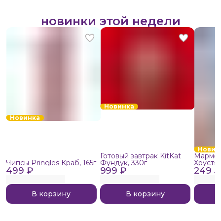
новинки этой недели
Новинка
Новинка
Новин
Готовый завтрак KitKat
Мармел
Чипсы Pringles Краб, 165г
Фундук, 330г
Хрустя
499 ₽
999 ₽
249 ₽
В корзину
В корзину