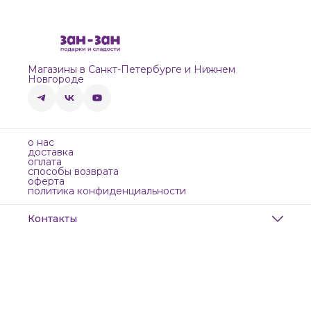
Магазины в Санкт-Петербурге и Нижнем
Новгороде
о нас
доставка
оплата
способы возврата
оферта
политика конфиденциальности
Контакты
Адрес
Санкт-Петербург, Маяковского, 28
Телефон
8 (911) 299-13-06
Режим работы
ежедневно с 10-21
Эл. почта
zanzanwork@gmail.com