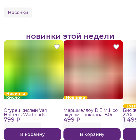
Носочки
новинки этой недели
Новинка
Кисло
Новинка
Новин
Огурец кислый Van
Маршмеллоу D.E.M.I. со
Бисквит
Holten's Warheads
вкусом попкорна, 80г
270г
799 ₽
Extreme Sour, 140г
499 ₽
1 499
В корзину
В корзину