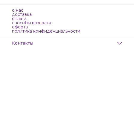
о нас
доставка
оплата
способы возврата
оферта
политика конфиденциальности
Контакты
Адрес
Санкт-Петербург, Маяковского, 28
Телефон
8 (911) 299-13-06
Режим работы
ежедневно с 10-21
Эл. почта
zanzanwork@gmail.com