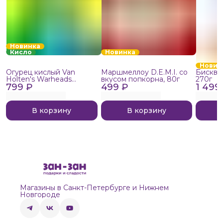
Новинка
Кисло
Новинка
Новин
Огурец кислый Van
Маршмеллоу D.E.M.I. со
Бисквит
Holten's Warheads
вкусом попкорна, 80г
270г
799 ₽
Extreme Sour, 140г
499 ₽
1 499
В корзину
В корзину
Магазины в Санкт-Петербурге и Нижнем
Новгороде