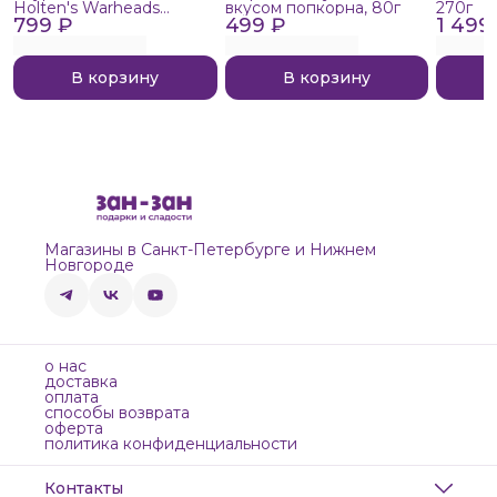
Holten's Warheads
вкусом попкорна, 80г
270г
799 ₽
Extreme Sour, 140г
499 ₽
1 499
В корзину
В корзину
Магазины в Санкт-Петербурге и Нижнем
Новгороде
о нас
доставка
оплата
способы возврата
оферта
политика конфиденциальности
Контакты