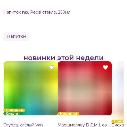
Напиток газ. Pepsi стекло, 250мл
Напитки
новинки этой недели
Новинка
Кисло
Новинка
Новин
Огурец кислый Van
Маршмеллоу D.E.M.I. со
Бисквит