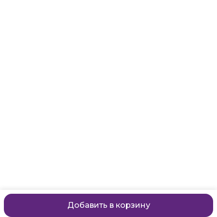
Адрес
Санкт-Петербург, Маяковского, 28
Телефон
8 (911) 299-13-06
Режим работы
ежедневно с 10-21
Эл. почта
zanzanwork@gmail.com
Добавить в корзину