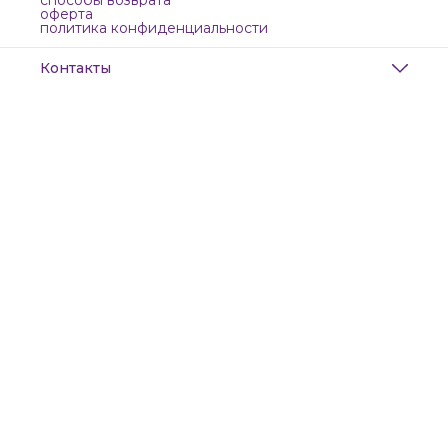
способы возврата
оферта
политика конфиденциальности
Контакты
Адрес
Санкт-Петербург, Маяковского, 28
Телефон
8 (911) 299-13-06
Режим работы
ежедневно с 10-21
Эл. почта
zanzanwork@gmail.com