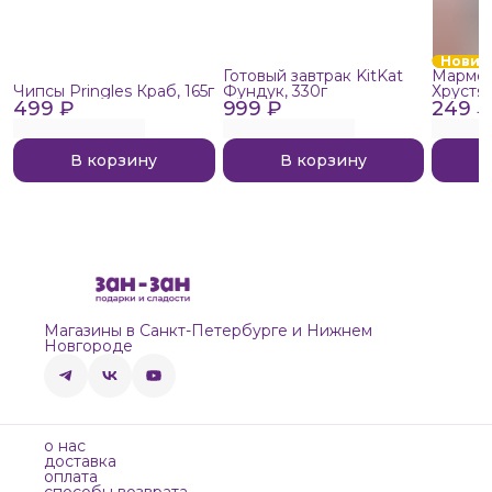
Новин
Готовый завтрак KitKat
Мармел
Чипсы Pringles Краб, 165г
Фундук, 330г
Хрустя
499 ₽
999 ₽
249 ₽
В корзину
В корзину
Магазины в Санкт-Петербурге и Нижнем
Новгороде
о нас
доставка
оплата