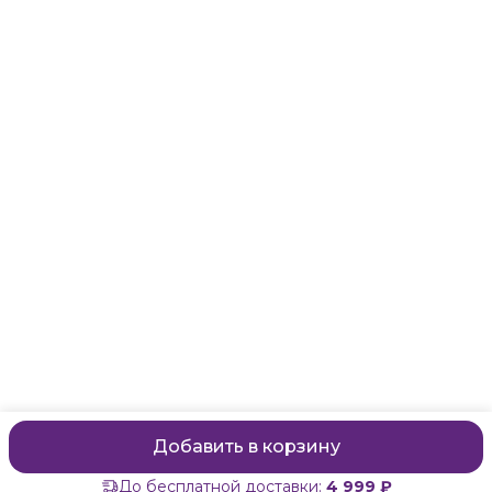
Адрес
Санкт-Петербург, Маяковского, 28
Телефон
8 (911) 299-13-06
Режим работы
ежедневно с 10-21
Эл. почта
zanzanwork@gmail.com
Добавить в корзину
До бесплатной доставки:
4 999 ₽