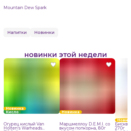
Mountain Dew Spark
Напитки
Новинки
новинки этой недели
Новинка
Кисло
Новинка
Новин
Огурец кислый Van
Маршмеллоу D.E.M.I. со
Бисквит
Holten's Warheads
вкусом попкорна, 80г
270г