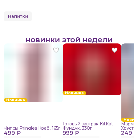
Напитки
новинки этой недели
Новинка
Новинка
Новин
Готовый завтрак KitKat
Мармел
Чипсы Pringles Краб, 165г
Фундук, 330г
Хрустя
499 ₽
999 ₽
249 ₽