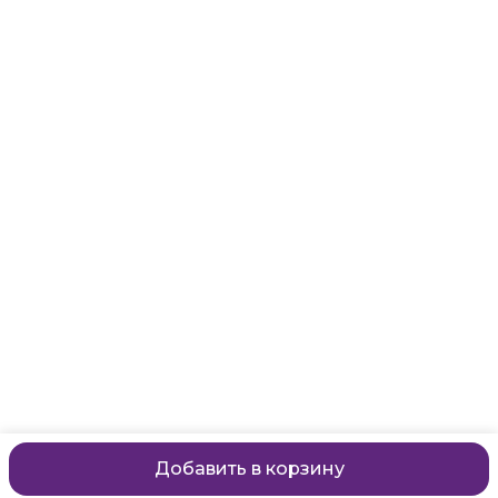
Адрес
Санкт-Петербург, Маяковского, 28
Телефон
8 (911) 299-13-06
Режим работы
ежедневно с 10-21
Эл. почта
zanzanwork@gmail.com
Добавить в корзину