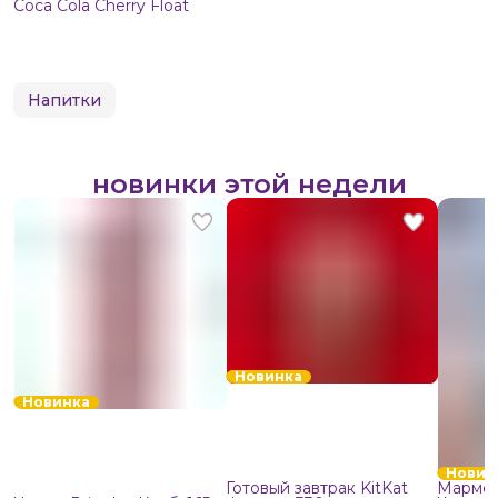
Coca Cola Cherry Float
Напитки
новинки этой недели
Новинка
Новинка
Новин
Готовый завтрак KitKat
Мармел