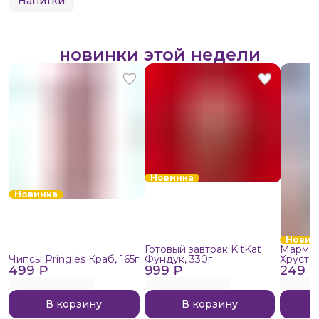
Напитки
новинки этой недели
Новинка
Новинка
Новин
Готовый завтрак KitKat
Мармел
Чипсы Pringles Краб, 165г
Фундук, 330г
Хрустя
499 ₽
999 ₽
249 ₽
В корзину
В корзину