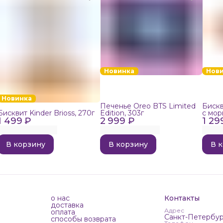
Новинка
Нов
Новинка
Печенье Oreo BTS Limited
Бискв
Бисквит Kinder Brioss, 270г
Edition, 303г
с мор
1 499 ₽
2 999 ₽
1 29
192г
В корзину
В корзину
В 
о нас
Контакты
доставка
Адрес
оплата
Санкт-Петербур
способы возврата