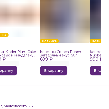
инка
Новинка
Новинка
ит Kinder Plum Cake
Конфеты Crunch Punch
Конфеты в
ковью и миндалем,
Загадочный вкус, 50г
Nubbee Ast
9 ₽
699 ₽
999 ₽
корзину
В корзину
В корзи
г, Маяковского, 28