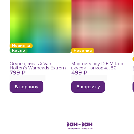
Новинка
Кисло
Новинка
Огурец кислый Van
Маршмеллоу D.E.M.I. со
Holten's Warheads Extreme
вкусом попкорна, 80г
799 ₽
Sour, 140г
499 ₽
В корзину
В корзину