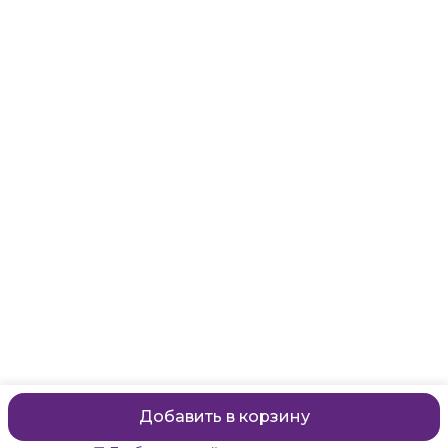
Адрес
Санкт-Петербург, Маяковского, 28
Телефон
8 (911) 299-13-06
Режим работы
ежедневно с 10-21
Эл. почта
zanzanwork@gmail.com
Добавить в корзину