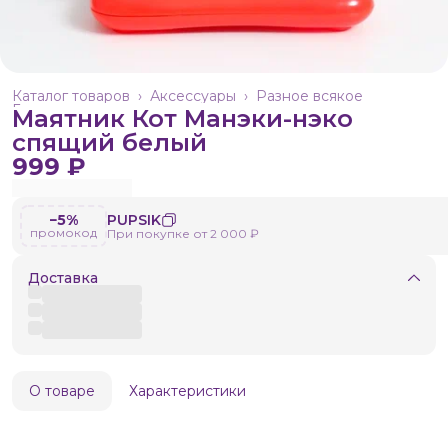
Каталог товаров
›
Аксессуары
›
Разное всякое
Главная
›
Маятник Кот Манэки-нэко
спящий белый
999 ₽
−5%
PUPSIK
промокод
При покупке от 2 000 ₽
Доставка
О товаре
Характеристики