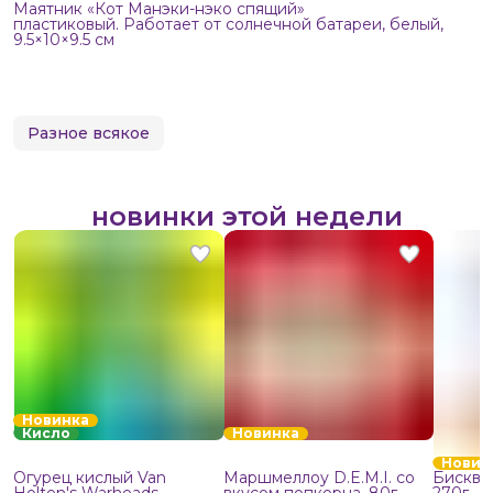
Маятник «Кот Манэки-нэко спящий»
пластиковый. Работает от солнечной батареи, белый,
9.5×10×9.5 см
Разное всякое
новинки этой недели
Новинка
Кисло
Новинка
Новин
Огурец кислый Van
Маршмеллоу D.E.M.I. со
Бисквит
Holten's Warheads
вкусом попкорна, 80г
270г