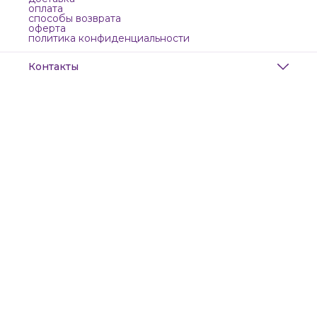
оплата
способы возврата
оферта
политика конфиденциальности
Контакты
Адрес
Санкт-Петербург, Маяковского, 28
Телефон
8 (911) 299-13-06
Режим работы
ежедневно с 10-21
Эл. почта
zanzanwork@gmail.com