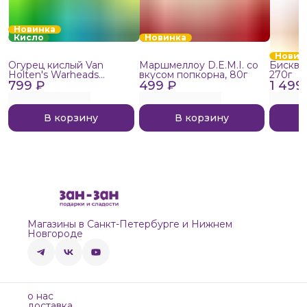
Новинка
Кисло
Новинка
Новин
Огурец кислый Van
Маршмеллоу D.E.M.I. со
Бисквит
Holten's Warheads
вкусом попкорна, 80г
270г
799 ₽
Extreme Sour, 140г
499 ₽
1 499
В корзину
В корзину
Магазины в Санкт-Петербурге и Нижнем
Новгороде
о нас
доставка