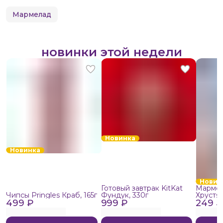
Мармелад
новинки этой недели
Новинка
Новинка
Новин
Готовый завтрак KitKat
Мармел
Чипсы Pringles Краб, 165г
Фундук, 330г
Хрустя
499 ₽
999 ₽
249 ₽