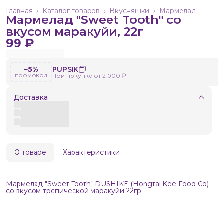
Главная
›
Каталог товаров
›
Вкусняшки
›
Мармелад
Мармелад "Sweet Tooth" со
вкусом маракуйи, 22г
99 ₽
−5%
PUPSIK
промокод
При покупке от 2 000 ₽
Доставка
О товаре
Характеристики
Мармелад "Sweet Tooth" DUSHIKE (Hongtai Kee Food Co)
со вкусом тропической маракуйи 22гр