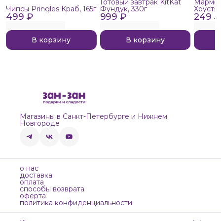
Готовый завтрак KitKat
Мармел
Чипсы Pringles Краб, 165г
Фундук, 330г
Хрустя
499 ₽
999 ₽
249 ₽
В корзину
В корзину
Магазины в Санкт-Петербурге и Нижнем
Новгороде
о нас
доставка
оплата
способы возврата
оферта
политика конфиденциальности