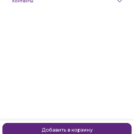
Контакты
Адрес
Санкт-Петербург, Маяковского, 28
Телефон
8 (911) 299-13-06
Режим работы
ежедневно с 10-21
Эл. почта
zanzanwork@gmail.com
Добавить в корзину