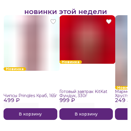
новинки этой недели
Новинка
Новинка
Новин
Готовый завтрак KitKat
Мармел
Чипсы Pringles Краб, 165г
Фундук, 330г
Хрустя
499 ₽
999 ₽
249 ₽
В корзину
В корзину