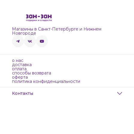
Магазины в Санкт-Петербурге и Нижнем
Новгороде
о нас
доставка
оплата
способы возврата
оферта
политика конфиденциальности
Контакты
Адрес
Санкт-Петербург, Маяковского, 28
Телефон
8 (911) 299-13-06
Режим работы
ежедневно с 10-21
Эл. почта
zanzanwork@gmail.com