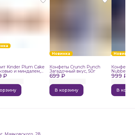
инка
Новинка
Новинка
ит Kinder Plum Cake
Конфеты Crunch Punch
Конфеты в
ковью и миндалем,
Загадочный вкус, 50г
Nubbee Ast
9 ₽
699 ₽
999 ₽
корзину
В корзину
В корзи
г, Маяковского, 28