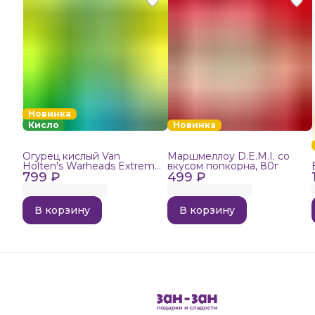
Новинка
Кисло
Новинка
Огурец кислый Van
Маршмеллоу D.E.M.I. со
Holten's Warheads Extreme
вкусом попкорна, 80г
799 ₽
Sour, 140г
499 ₽
В корзину
В корзину