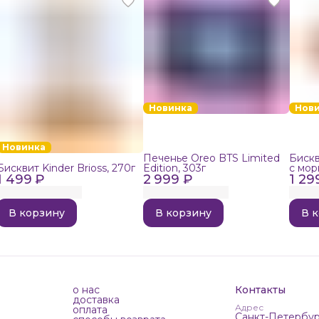
Новинка
Нов
Новинка
Печенье Oreo BTS Limited
Бискв
Бисквит Kinder Brioss, 270г
Edition, 303г
с мор
1 499 ₽
2 999 ₽
1 29
192г
В корзину
В корзину
В 
о нас
Контакты
доставка
Адрес
оплата
Санкт-Петербур