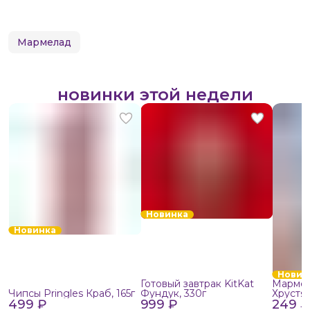
Мармелад
новинки этой недели
Новинка
Новинка
Новин
Готовый завтрак KitKat
Мармел
Чипсы Pringles Краб, 165г
Фундук, 330г
Хрустя
499 ₽
999 ₽
249 ₽