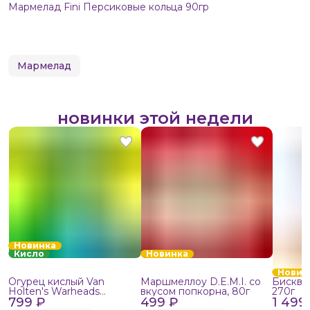
Мармелад Fini Персиковые кольца 90гр
Мармелад
новинки этой недели
Новинка
Кисло
Новинка
Новин
Огурец кислый Van
Маршмеллоу D.E.M.I. со
Бисквит
Holten's Warheads
вкусом попкорна, 80г
270г
799 ₽
Extreme Sour, 140г
499 ₽
1 499