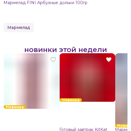
Мармелад FINI Арбузные дольки 100гр
Мармелад
новинки этой недели
Новинка
Новинка
Новин
Готовый завтрак KitKat
Мармел