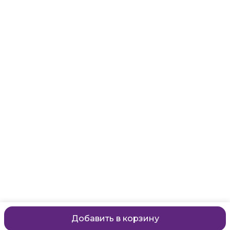
Адрес
Санкт-Петербург, Маяковского, 28
Телефон
8 (911) 299-13-06
Режим работы
ежедневно с 10-21
Эл. почта
zanzanwork@gmail.com
Добавить в корзину