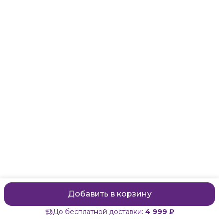
Санкт-Петербург, Маяковского, 28
Телефон
8 (911) 299-13-06
Режим работы
ежедневно с 10-21
Эл. почта
zanzanwork@gmail.com
Добавить в корзину
До бесплатной доставки:
4 999 ₽