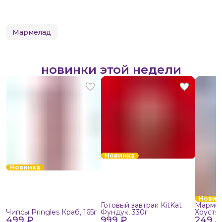
Мармелад
новинки этой недели
Новинка
Новинка
Новин
Готовый завтрак KitKat
Мармел
Чипсы Pringles Краб, 165г
Фундук, 330г
Хрустя
499 ₽
999 ₽
249 ₽