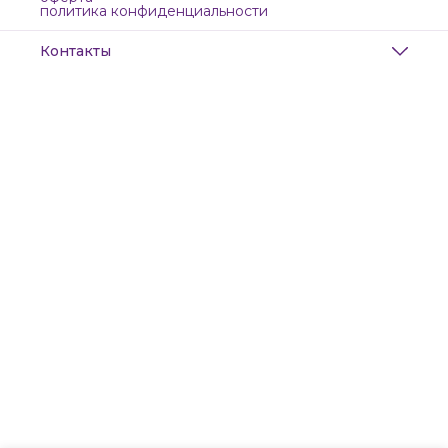
политика конфиденциальности
Контакты
Адрес
Санкт-Петербург, Маяковского, 28
Телефон
8 (911) 299-13-06
Режим работы
ежедневно с 10-21
Эл. почта
zanzanwork@gmail.com