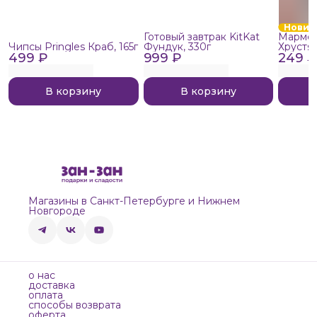
Новин
Готовый завтрак KitKat
Мармел
Чипсы Pringles Краб, 165г
Фундук, 330г
Хрустя
499 ₽
999 ₽
249 ₽
В корзину
В корзину
Магазины в Санкт-Петербурге и Нижнем
Новгороде
о нас
доставка
оплата
способы возврата
оферта