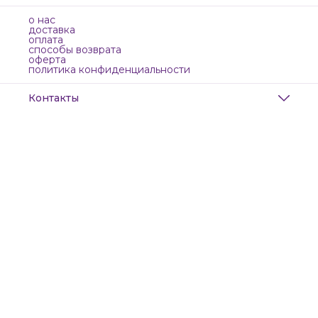
о нас
доставка
оплата
способы возврата
оферта
политика конфиденциальности
Контакты
Адрес
Санкт-Петербург, Маяковского, 28
Телефон
8 (911) 299-13-06
Режим работы
ежедневно с 10-21
Эл. почта
zanzanwork@gmail.com