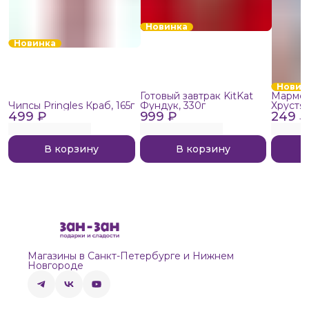
Новинка
Новинка
Новин
Готовый завтрак KitKat
Мармел
Чипсы Pringles Краб, 165г
Фундук, 330г
Хрустя
499 ₽
999 ₽
249 ₽
В корзину
В корзину
Магазины в Санкт-Петербурге и Нижнем
Новгороде