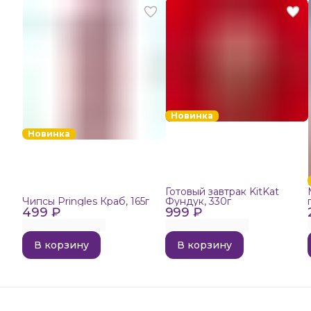
Новинка
Новинка
Готовый завтрак KitKat
Чипсы Pringles Краб, 165г
Фундук, 330г
499 ₽
999 ₽
В корзину
В корзину