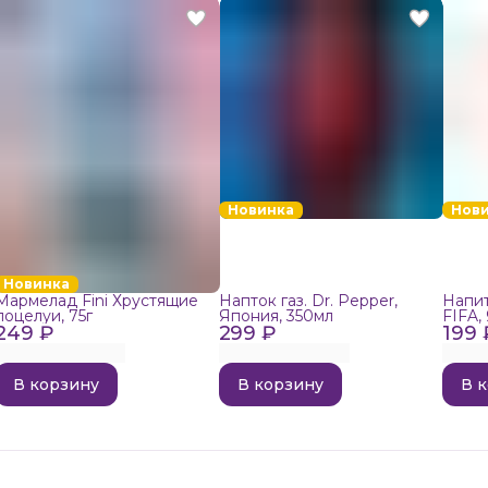
Новинка
Нов
Новинка
Мармелад Fini Хрустящие
Напток газ. Dr. Pepper,
Напит
поцелуи, 75г
Япония, 350мл
FIFA,
249 ₽
299 ₽
199 
В корзину
В корзину
В 