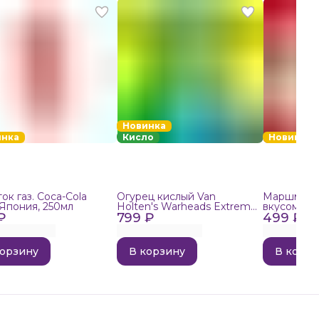
Новинка
инка
Кисло
Новинка
ок газ. Coca-Cola
Огурец кислый Van
Маршмелло
 Япония, 250мл
Holten's Warheads Extreme
вкусом поп
₽
799 ₽
Sour, 140г
499 ₽
корзину
В корзину
В корзи