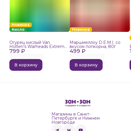
Новинка
Кисло
Новинка
Огурец кислый Van
Маршмеллоу D.E.M.I. со
Holten's Warheads Extreme
вкусом попкорна, 80г
799 ₽
Sour, 140г
499 ₽
В корзину
В корзину
Магазины в Санкт-
Петербурге и Нижнем
Новгороде