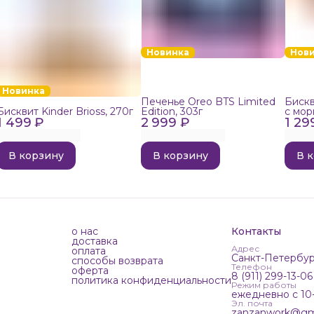
Новинка
Нов
Новинка
Печенье Oreo BTS Limited
Бискв
Бисквит Kinder Brioss, 270г
Edition, 303г
с мор
1 499 ₽
2 999 ₽
1 29
192г
В корзину
В корзину
В 
о нас
Контакты
доставка
Адрес
оплата
Санкт-Петербур
способы возврата
Телефон
оферта
8 (911) 299-13-06
политика конфиденциальности
Режим работы
ежедневно с 10
Эл. почта
zanzanwork@gm