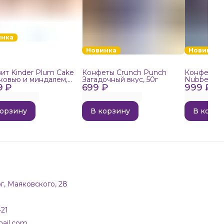
инка
Новинка
Новинка
ит Kinder Plum Cake
Конфеты Crunch Punch
Конфеты в
ковью и миндалем,
Загадочный вкус, 50г
Nubbee Ast
9 ₽
699 ₽
999 ₽
корзину
В корзину
В корзи
г, Маяковского, 28
-21
ail.com