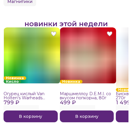
Магнитики
новинки этой недели
Новинка
Кисло
Новинка
Новин
Огурец кислый Van
Маршмеллоу D.E.M.I. со
Бисквит
Holten's Warheads
вкусом попкорна, 80г
270г
799 ₽
Extreme Sour, 140г
499 ₽
1 499
В корзину
В корзину