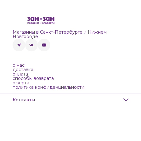
Магазины в Санкт-Петербурге и Нижнем
Новгороде
о нас
доставка
оплата
способы возврата
оферта
политика конфиденциальности
Контакты
Адрес
Санкт-Петербург, Маяковского, 28
Телефон
8 (911) 299-13-06
Режим работы
ежедневно с 10-21
Эл. почта
zanzanwork@gmail.com