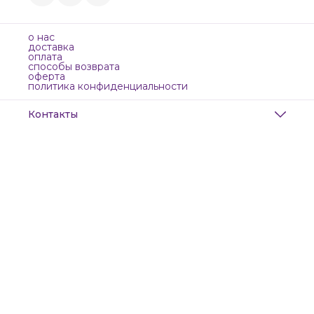
о нас
доставка
оплата
способы возврата
оферта
политика конфиденциальности
Контакты
Адрес
Санкт-Петербург, Маяковского, 28
Телефон
8 (911) 299-13-06
Режим работы
ежедневно с 10-21
Эл. почта
zanzanwork@gmail.com