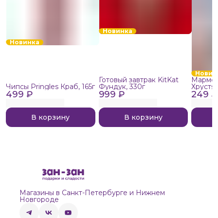
Новинка
Новинка
Новин
Готовый завтрак KitKat
Мармел
Чипсы Pringles Краб, 165г
Фундук, 330г
Хрустя
499 ₽
999 ₽
249 ₽
В корзину
В корзину
Магазины в Санкт-Петербурге и Нижнем
Новгороде