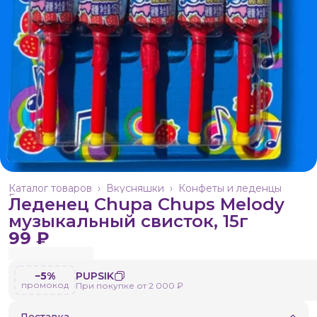
Каталог товаров
›
Вкусняшки
›
Конфеты и леденцы
Главная
›
Леденец Chupa Chups Melody
музыкальный свисток, 15г
99 ₽
−5%
PUPSIK
промокод
При покупке от 2 000 ₽
Доставка