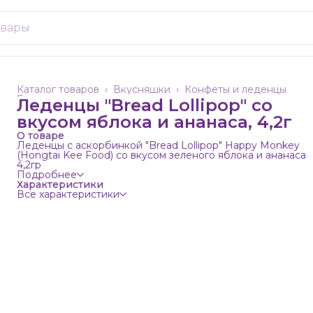
Каталог товаров
›
Вкусняшки
›
Конфеты и леденцы
Главная
›
Леденцы "Bread Lollipop" со
вкусом яблока и ананаса, 4,2г
О товаре
Леденцы с аскорбинкой "Bread Lollipop" Happy Monkey
(Hongtai Kee Food) со вкусом зеленого яблока и ананаса
4,2гр
Подробнее
Характеристики
Все характеристики