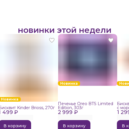
новинки этой недели
Новинка
Нов
Новинка
Печенье Oreo BTS Limited
Бискв
Бисквит Kinder Brioss, 270г
Edition, 303г
с мор
1 499 ₽
2 999 ₽
1 29
192г
В корзину
В корзину
В 