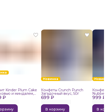
инка
Новинка
Новинка
ит Kinder Plum Cake
Конфеты Crunch Punch
Конфеты в
ковью и миндалем,
Загадочный вкус, 50г
Nubbee Ast
9 ₽
699 ₽
999 ₽
корзину
В корзину
В корзи