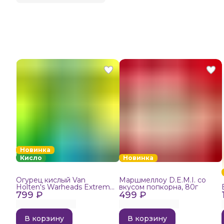
Новинка
Кисло
Новинка
Огурец кислый Van
Маршмеллоу D.E.M.I. со
Holten's Warheads Extreme
вкусом попкорна, 80г
799 ₽
Sour, 140г
499 ₽
В корзину
В корзину