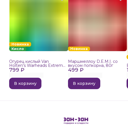
Новинка
Кисло
Новинка
Огурец кислый Van
Маршмеллоу D.E.M.I. со
Holten's Warheads Extreme
вкусом попкорна, 80г
799 ₽
Sour, 140г
499 ₽
В корзину
В корзину