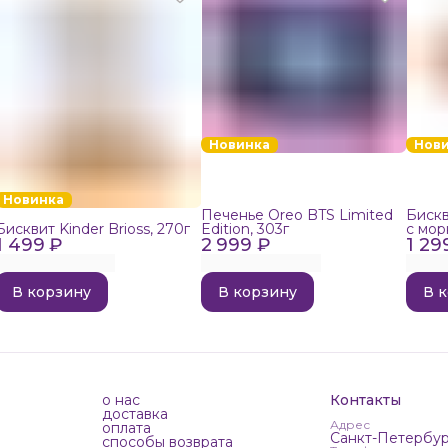
Новинка
Нов
Новинка
Печенье Oreo BTS Limited
Бискв
Бисквит Kinder Brioss, 270г
Edition, 303г
с мор
1 499 ₽
2 999 ₽
1 29
192г
В корзину
В корзину
В 
о нас
Контакты
доставка
Адрес
оплата
Санкт-Петербур
способы возврата