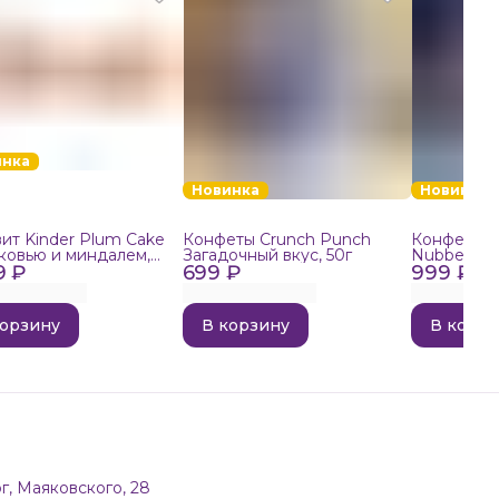
инка
Новинка
Новинка
ит Kinder Plum Cake
Конфеты Crunch Punch
Конфеты в
ковью и миндалем,
Загадочный вкус, 50г
Nubbee Ast
9 ₽
699 ₽
999 ₽
корзину
В корзину
В корзи
г, Маяковского, 28