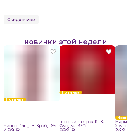
Скидончики
новинки этой недели
Новинка
Новинка
Новин
Готовый завтрак KitKat
Мармел
Чипсы Pringles Краб, 165г
Фундук, 330г
Хрустя
499 ₽
999 ₽
249 ₽