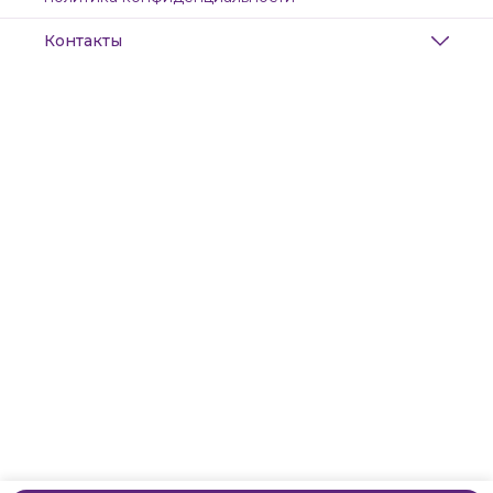
Контакты
Адрес
Санкт-Петербург, Маяковского, 28
Телефон
8 (911) 299-13-06
Режим работы
ежедневно с 10-21
Эл. почта
zanzanwork@gmail.com