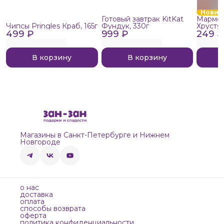
Новин
Готовый завтрак KitKat
Мармел
Чипсы Pringles Краб, 165г
Фундук, 330г
Хрустя
499 ₽
999 ₽
249 ₽
В корзину
В корзину
Магазины в Санкт-Петербурге и Нижнем
Новгороде
о нас
доставка
оплата
способы возврата
оферта
политика конфиденциальности