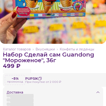
Каталог товаров
›
Вкусняшки
›
Конфеты и леденцы
Главная
›
Набор Сделай сам Guandong
"Мороженое", 36г
499 ₽
−5%
PUPSIK
промокод
При покупке от 2 000 ₽
Доставка