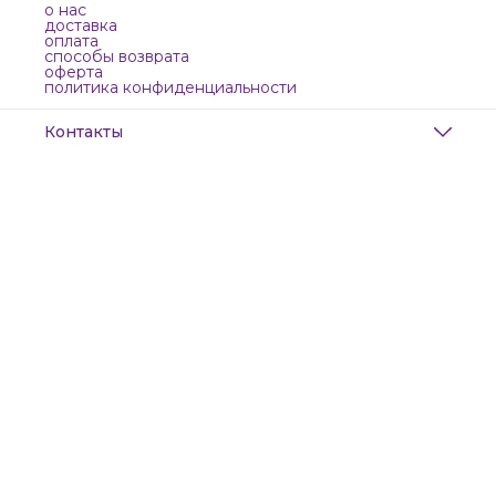
о нас
доставка
оплата
способы возврата
оферта
политика конфиденциальности
Контакты
Адрес
Санкт-Петербург, Маяковского, 28
Телефон
8 (911) 299-13-06
Режим работы
ежедневно с 10-21
Эл. почта
zanzanwork@gmail.com