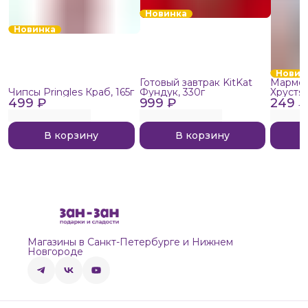
Новинка
Новинка
Новин
Готовый завтрак KitKat
Мармел
Чипсы Pringles Краб, 165г
Фундук, 330г
Хрустя
499 ₽
999 ₽
249 ₽
В корзину
В корзину
Магазины в Санкт-Петербурге и Нижнем
Новгороде