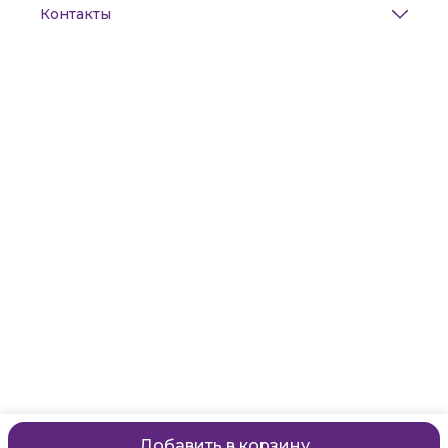
Контакты
Адрес
Санкт-Петербург, Маяковского, 28
Телефон
8 (911) 299-13-06
Режим работы
ежедневно с 10-21
Эл. почта
zanzanwork@gmail.com
Добавить в корзину