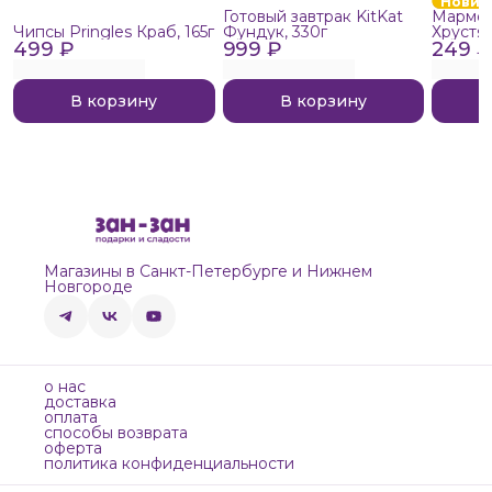
Новин
Готовый завтрак KitKat
Мармел
Чипсы Pringles Краб, 165г
Фундук, 330г
Хрустя
499 ₽
999 ₽
249 ₽
В корзину
В корзину
Магазины в Санкт-Петербурге и Нижнем
Новгороде
о нас
доставка
оплата
способы возврата
оферта
политика конфиденциальности