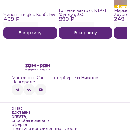
Новин
Готовый завтрак KitKat
Мармел
Чипсы Pringles Краб, 165г
Фундук, 330г
Хрустя
499 ₽
999 ₽
249 ₽
В корзину
В корзину
Магазины в Санкт-Петербурге и Нижнем
Новгороде
о нас
доставка
оплата
способы возврата
оферта
политика конфиденциальности