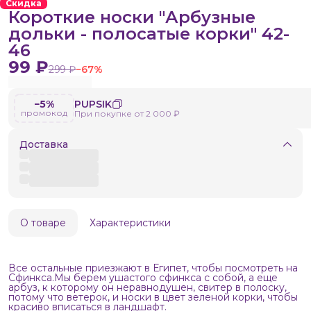
Скидка
Короткие носки "Арбузные
дольки - полосатые корки" 42-
46
99 ₽
299 ₽
−
67
%
−5%
PUPSIK
промокод
При покупке от 2 000 ₽
Доставка
О товаре
Характеристики
Все остальные приезжают в Египет, чтобы посмотреть на
Сфинкса.Мы берем ушастого сфинкса с собой, а еще
арбуз, к которому он неравнодушен, свитер в полоску,
потому что ветерок, и носки в цвет зеленой корки, чтобы
красиво вписаться в ландшафт.