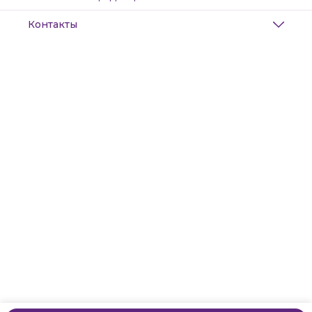
Контакты
Адрес
Санкт-Петербург, Маяковского, 28
Телефон
8 (911) 299-13-06
Режим работы
ежедневно с 10-21
Эл. почта
zanzanwork@gmail.com