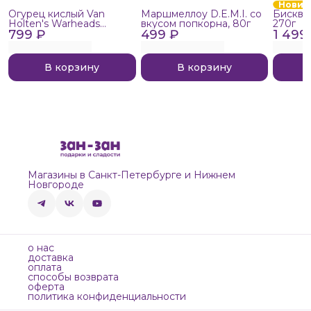
Новин
Огурец кислый Van
Маршмеллоу D.E.M.I. со
Бисквит
Holten's Warheads
вкусом попкорна, 80г
270г
799 ₽
Extreme Sour, 140г
499 ₽
1 499
В корзину
В корзину
Магазины в Санкт-Петербурге и Нижнем
Новгороде
о нас
доставка
оплата
способы возврата
оферта
политика конфиденциальности