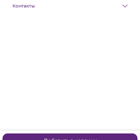
Контакты
Адрес
Санкт-Петербург, Маяковского, 28
Телефон
8 (911) 299-13-06
Режим работы
ежедневно с 10-21
Эл. почта
zanzanwork@gmail.com