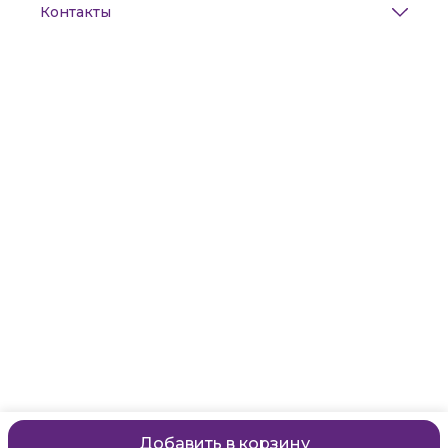
Контакты
Адрес
Санкт-Петербург, Маяковского, 28
Телефон
8 (911) 299-13-06
Режим работы
ежедневно с 10-21
Эл. почта
zanzanwork@gmail.com
Добавить в корзину