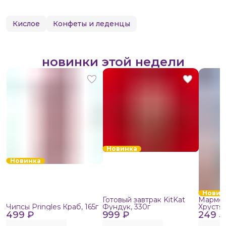
Кислое
Конфеты и леденцы
новинки этой недели
Новинка
Новинка
Новин
Готовый завтрак KitKat
Мармел
Чипсы Pringles Краб, 165г
Фундук, 330г
Хрустя
499 ₽
999 ₽
249 ₽