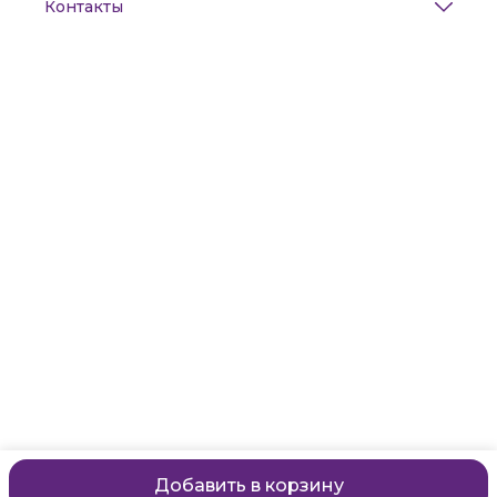
Контакты
Адрес
Санкт-Петербург, Маяковского, 28
Телефон
8 (911) 299-13-06
Режим работы
ежедневно с 10-21
Эл. почта
zanzanwork@gmail.com
Добавить в корзину