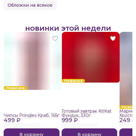
Обложки на всякое
новинки этой недели
Новинка
Новинка
Новин
Готовый завтрак KitKat
Мармел
Чипсы Pringles Краб, 165г
Фундук, 330г
Хрустя
499 ₽
999 ₽
249 ₽
В корзину
В корзину