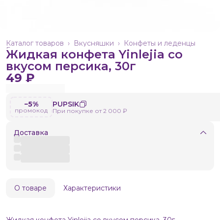
Каталог товаров
›
Вкусняшки
›
Конфеты и леденцы
Главная
›
Жидкая конфета Yinlejia со
вкусом персика, 30г
49 ₽
−5%
PUPSIK
промокод
При покупке от 2 000 ₽
Доставка
О товаре
Характеристики
Жидкая конфета Yinlejia со вкусом персика, 30г