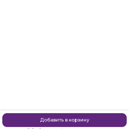
Адрес
Санкт-Петербург, Маяковского, 28
Телефон
8 (911) 299-13-06
Режим работы
ежедневно с 10-21
Эл. почта
zanzanwork@gmail.com
Добавить в корзину